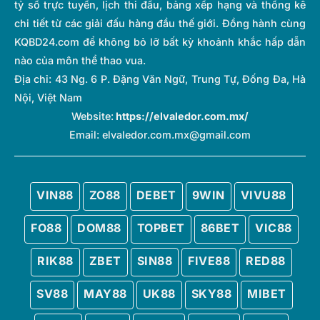
tỷ số trực tuyến, lịch thi đấu, bảng xếp hạng và thống kê
chi tiết từ các giải đấu hàng đầu thế giới. Đồng hành cùng
KQBD24.com để không bỏ lỡ bất kỳ khoảnh khắc hấp dẫn
nào của môn thể thao vua.
Địa chỉ:
43 Ng. 6 P. Đặng Văn Ngữ, Trung Tự, Đống Đa, Hà
Nội, Việt Nam
Website:
https://elvaledor.com.mx/
Email:
elvaledor.com.mx@gmail.com
VIN88
ZO88
DEBET
9WIN
VIVU88
FO88
DOM88
TOPBET
86BET
VIC88
RIK88
ZBET
SIN88
FIVE88
RED88
SV88
MAY88
UK88
SKY88
MIBET