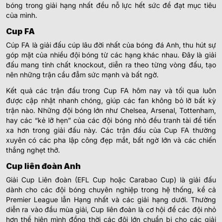
bóng trong giải hạng nhất đều nỗ lực hết sức để đạt mục tiêu
của mình.
Cup FA
Cúp FA là giải đấu cúp lâu đời nhất của bóng đá Anh, thu hút sự
góp mặt của nhiều đội bóng từ các hạng khác nhau. Đây là giải
đấu mang tính chất knockout, diễn ra theo từng vòng đấu, tạo
nên những trận cầu đẫm sức mạnh và bất ngờ.
Kết quả các trận đấu trong Cup FA hôm nay và tối qua luôn
được cập nhật nhanh chóng, giúp các fan không bỏ lỡ bất kỳ
trận nào. Những đội bóng lớn như Chelsea, Arsenal, Tottenham,
hay các “kẻ lỡ hẹn” của các đội bóng nhỏ đều tranh tài để tiến
xa hơn trong giải đấu này. Các trận đấu của Cup FA thường
xuyên có các pha lập công đẹp mắt, bất ngờ lớn và các chiến
thắng nghẹt thở.
Cup liên đoàn Anh
Giải Cup Liên đoàn (EFL Cup hoặc Carabao Cup) là giải đấu
dành cho các đội bóng chuyên nghiệp trong hệ thống, kể cả
Premier League lẫn Hạng nhất và các giải hạng dưới. Thường
diễn ra vào đầu mùa giải, Cup liên đoàn là cơ hội để các đội nhỏ
hơn thể hiện mình đồng thời các đội lớn chuẩn bị cho các giải