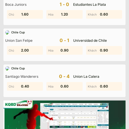
1-0
Boca Juniors
Estudiantes La Plata
1.80
1.60
0.70
1.20
0.60
1.40
KQBD Anh cập nhật tỷ số và thông tin từ các
Chile Cup
giải đấu nào?
0-1
Union San Felipe
Universidad de Chile
Bóng đá Anh luôn sôi động, các giải đấu lớn nhỏ liên tiếp diễn ra,
0.90
2.00
0.90
0.20
0.40
0.90
từ Ngoại Hạng Anh đến các giải hạng dưới, các cúp liên đoàn và
giải nữ. Để không bỏ lỡ bất kỳ trận đấu quan trọng nào, người
hâm mộ cần được cập nhật tỷ số một cách liên tục và chính xác
Chile Cup
nhất. Không chỉ dừng lại ở các trận đấu hàng tuần, các trang thể
thao uy tín còn cung cấp lịch thi đấu, phân tích trận đấu, thống
0-4
Santiago Wanderers
Union La Calera
kê cầu thủ và nhiều thông tin hấp dẫn khác. Dưới đây, chúng ta
sẽ đi sâu vào từng giải đấu để hiểu rõ hơn về diễn biến các trận
0.60
0.40
0.60
1.40
0.80
0.60
cầu, kết quả mới nhất của từng giải.