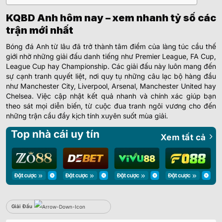
KQBD Anh hôm nay – xem nhanh tỷ số các
trận mới nhất
Bóng đá Anh từ lâu đã trở thành tâm điểm của làng túc cầu thế
giới nhờ những giải đấu danh tiếng như Premier League, FA Cup,
League Cup hay Championship. Các giải đấu này luôn mang đến
sự cạnh tranh quyết liệt, nơi quy tụ những câu lạc bộ hàng đầu
như Manchester City, Liverpool, Arsenal, Manchester United hay
Chelsea. Việc cập nhật kết quả nhanh và chính xác giúp bạn
theo sát mọi diễn biến, từ cuộc đua tranh ngôi vương cho đến
những trận cầu đầy kịch tính xuyên suốt mùa giải.
Top nhà cái uy tín
Xem tất cả
Giải Đấu
Sbobet