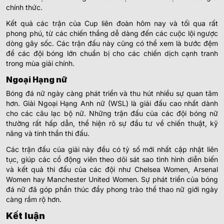
chính thức.
Kết quả các trận của Cup liên đoàn hôm nay và tối qua rất
phong phú, từ các chiến thắng dễ dàng đến các cuộc lội ngược
dòng gây sốc. Các trận đấu này cũng có thể xem là bước đệm
để các đội bóng lớn chuẩn bị cho các chiến dịch cạnh tranh
trong mùa giải chính.
Ngoại Hạng nữ
Bóng đá nữ ngày càng phát triển và thu hút nhiều sự quan tâm
hơn. Giải Ngoại Hạng Anh nữ (WSL) là giải đấu cao nhất dành
cho các câu lạc bộ nữ. Những trận đấu của các đội bóng nữ
thường rất hấp dẫn, thể hiện rõ sự đầu tư về chiến thuật, kỹ
năng và tinh thần thi đấu.
Các trận đấu của giải này đều có tỷ số mới nhất cập nhật liên
tục, giúp các cổ động viên theo dõi sát sao tình hình diễn biến
và kết quả thi đấu của các đội như Chelsea Women, Arsenal
Women hay Manchester United Women. Sự phát triển của bóng
đá nữ đã góp phần thúc đẩy phong trào thể thao nữ giới ngày
càng rầm rộ hơn.
Kết luận