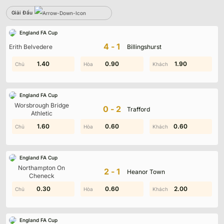
Giải Đấu
Sbobet
England FA Cup
Không có dữ liệu vui lòng chọn bộ lọc khác
4-1
Erith Belvedere
Billingshurst
1.80
1.40
0.90
0.20
0.40
1.90
England FA Cup
Worsbrough Bridge
0-2
Trafford
Athletic
0.20
1.60
0.60
1.80
0.60
1.10
England FA Cup
Northampton On
2-1
Heanor Town
Cheneck
0.90
0.30
0.60
1.10
2.00
1.00
England FA Cup