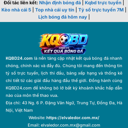
Đối tác liên kết:
Nhận định bóng đá
|
Kqbd trực tuyến
|
Kèo nhà cái 5
|
Top nhà cái uy tín
|
Tỷ số trực tuyến 7M
|
Lịch bóng đá hôm nay
|
KQBD24.com
là nền tảng cập nhật kết quả bóng đá nhanh
chóng, chính xác và đầy đủ. Chúng tôi mang đến thông tin
tỷ số trực tuyến, lịch thi đấu, bảng xếp hạng và thống kê
chi tiết từ các giải đấu hàng đầu thế giới. Đồng hành cùng
KQBD24.com để không bỏ lỡ bất kỳ khoảnh khắc hấp dẫn
nào của môn thể thao vua.
Địa chỉ:
43 Ng. 6 P. Đặng Văn Ngữ, Trung Tự, Đống Đa, Hà
Nội, Việt Nam
Website:
https://elvaledor.com.mx/
Email:
elvaledor.com.mx@gmail.com