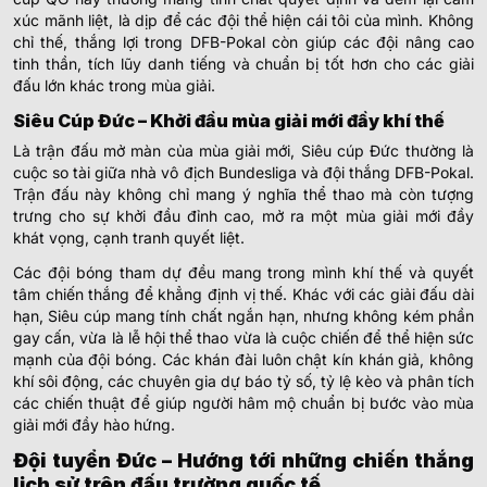
xúc mãnh liệt, là dịp để các đội thể hiện cái tôi của mình. Không
chỉ thế, thắng lợi trong DFB-Pokal còn giúp các đội nâng cao
tinh thần, tích lũy danh tiếng và chuẩn bị tốt hơn cho các giải
đấu lớn khác trong mùa giải.
Siêu Cúp Đức – Khởi đầu mùa giải mới đầy khí thế
Là trận đấu mở màn của mùa giải mới, Siêu cúp Đức thường là
cuộc so tài giữa nhà vô địch Bundesliga và đội thắng DFB-Pokal.
Trận đấu này không chỉ mang ý nghĩa thể thao mà còn tượng
trưng cho sự khởi đầu đỉnh cao, mở ra một mùa giải mới đầy
khát vọng, cạnh tranh quyết liệt.
Các đội bóng tham dự đều mang trong mình khí thế và quyết
tâm chiến thắng để khẳng định vị thế. Khác với các giải đấu dài
hạn, Siêu cúp mang tính chất ngắn hạn, nhưng không kém phần
gay cấn, vừa là lễ hội thể thao vừa là cuộc chiến để thể hiện sức
mạnh của đội bóng. Các khán đài luôn chật kín khán giả, không
khí sôi động, các chuyên gia dự báo tỷ số, tỷ lệ kèo và phân tích
các chiến thuật để giúp người hâm mộ chuẩn bị bước vào mùa
giải mới đầy hào hứng.
Đội tuyển Đức – Hướng tới những chiến thắng
lịch sử trên đấu trường quốc tế