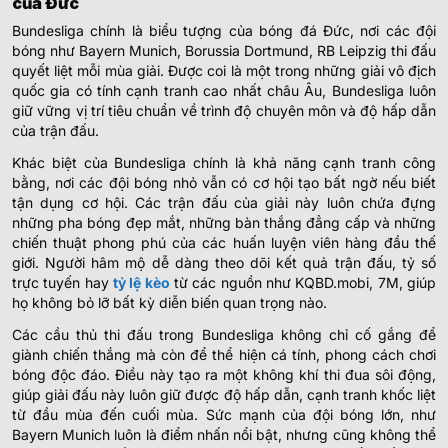
của Đức
Bundesliga chính là biểu tượng của bóng đá Đức, nơi các đội
bóng như Bayern Munich, Borussia Dortmund, RB Leipzig thi đấu
quyết liệt mỗi mùa giải. Được coi là một trong những giải vô địch
quốc gia có tính cạnh tranh cao nhất châu Âu, Bundesliga luôn
giữ vững vị trí tiêu chuẩn về trình độ chuyên môn và độ hấp dẫn
của trận đấu.
Khác biệt của Bundesliga chính là khả năng cạnh tranh công
bằng, nơi các đội bóng nhỏ vẫn có cơ hội tạo bất ngờ nếu biết
tận dụng cơ hội. Các trận đấu của giải này luôn chứa đựng
những pha bóng đẹp mắt, những bàn thắng đẳng cấp và những
chiến thuật phong phú của các huấn luyện viên hàng đầu thế
giới. Người hâm mộ dễ dàng theo dõi kết quả trận đấu, tỷ số
trực tuyến hay
tỷ lệ kèo
từ các nguồn như KQBD.mobi, 7M, giúp
họ không bỏ lỡ bất kỳ diễn biến quan trọng nào.
Các cầu thủ thi đấu trong Bundesliga không chỉ cố gắng để
giành chiến thắng mà còn để thể hiện cá tính, phong cách chơi
bóng độc đáo. Điều này tạo ra một không khí thi đua sôi động,
giúp giải đấu này luôn giữ được độ hấp dẫn, cạnh tranh khốc liệt
từ đầu mùa đến cuối mùa. Sức mạnh của đội bóng lớn, như
Bayern Munich luôn là điểm nhấn nổi bật, nhưng cũng không thể