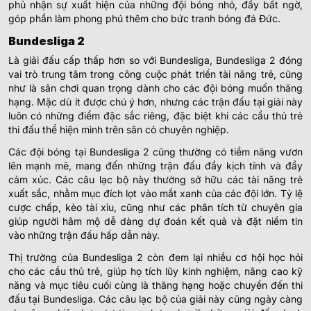
phủ nhận sự xuất hiện của những đội bóng nhỏ, đầy bất ngờ,
góp phần làm phong phú thêm cho bức tranh bóng đá Đức.
Bundesliga 2
Là giải đấu cấp thấp hơn so với Bundesliga, Bundesliga 2 đóng
vai trò trung tâm trong công cuộc phát triển tài năng trẻ, cũng
như là sân chơi quan trọng dành cho các đội bóng muốn thăng
hạng. Mặc dù ít được chú ý hơn, nhưng các trận đấu tại giải này
luôn có những điểm đặc sắc riêng, đặc biệt khi các cầu thủ trẻ
thi đấu thể hiện mình trên sân cỏ chuyên nghiệp.
Các đội bóng tại Bundesliga 2 cũng thường có tiềm năng vươn
lên mạnh mẽ, mang đến những trận đấu đầy kịch tính và đầy
cảm xúc. Các câu lạc bộ này thường sở hữu các tài năng trẻ
xuất sắc, nhằm mục đích lọt vào mắt xanh của các đội lớn. Tỷ lệ
cược chấp, kèo tài xỉu, cũng như các phân tích từ chuyên gia
giúp người hâm mộ dễ dàng dự đoán kết quả và đặt niềm tin
vào những trận đấu hấp dẫn này.
Thị trường của Bundesliga 2 còn đem lại nhiều cơ hội học hỏi
cho các cầu thủ trẻ, giúp họ tích lũy kinh nghiệm, nâng cao kỹ
năng và mục tiêu cuối cùng là thăng hạng hoặc chuyển đến thi
đấu tại Bundesliga. Các câu lạc bộ của giải này cũng ngày càng