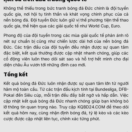
Không thể thiếu trong bức tranh bóng đá Đức chính là đội tuyển
quốc gia, nơi hội tụ tinh thần và khát vọng chinh phục của cả
nền bóng đá. Đội tuyển Đức luôn giữ vị thế phương tiện thể thao
quốc gia, thể hiện qua các giải quốc tế như World Cup, Euro.
Phong độ của đội tuyển trong các mùa giải quốc tế phản ánh rõ
nét sự chuẩn bị cũng như chiến lược dài hơi của nền bóng đá
Đức. Các trận đấu của đội tuyển đều nhận được sự quan tâm
đặc biệt, kết quả thường được cập nhật nhanh chóng, giúp các
cổ động viên luôn theo dõi sát sao và hỗ trợ hết mình cho đại
diện châu Âu vươn tới những đỉnh cao mới.
Tổng kết
Kết quả bóng đá Đức luôn nhận được sự quan tâm lớn từ người
hâm mộ toàn cầu. Từ các trận đấu kịch tính tại Bundesliga, DFB-
Pokal đến Siêu cúp, mỗi trận đều đầy bất ngờ và hấp dẫn. Việc
cập nhật kết quả bóng đá Đức nhanh chóng giúp bạn không bỏ
lỡ thông tin quan trọng nào. Truy cập KQBD24.COM để theo dõi
kết quả hôm nay, cùng nhận định bóng đá, tỷ lệ kèo và các kèo
cược được cập nhật liên tục, chính xác từng phút.