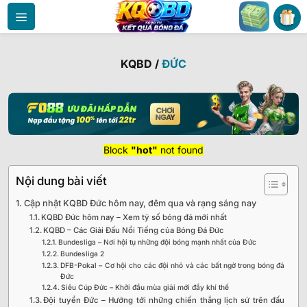
Bỏ
qua
nội
dung
KQBD
/
ĐỨC
Block
"hot"
not found
Nội dung bài viết
Cập nhật KQBD Đức hôm nay, đêm qua và rạng sáng nay
KQBD Đức hôm nay – Xem tỷ số bóng đá mới nhất
KQBD – Các Giải Đấu Nổi Tiếng của Bóng Đá Đức
Bundesliga – Nơi hội tụ những đội bóng mạnh nhất của Đức
Bundesliga 2
DFB-Pokal – Cơ hội cho các đội nhỏ và các bất ngờ trong bóng đá
Đức
Siêu Cúp Đức – Khởi đầu mùa giải mới đầy khí thế
Đội tuyển Đức – Hướng tới những chiến thắng lịch sử trên đấu