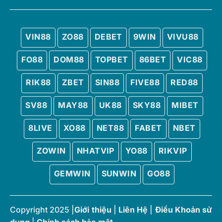
VIN88
ZO88
DEBET
9WIN
VIVU88
FO88
DOM88
TOPBET
86BET
VIC88
RIK88
ZBET
SIN88
FIVE88
RED88
SV88
MAY88
UK88
SKY88
MIBET
8LIVE
XO88
NET88
FABET
NBET
ZOWIN
NHATVIP
YO88
RIKVIP
GEMWIN
SUNWIN
GO88
Copyright 2025 |
Giới thiệu
|
Liên Hệ
|
Điều Khoản sử
dụng
|
Chính sách bảo mật