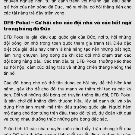
chuyên nghiệp hơn, tự tin cạnh tranh với những giải đấu danh
giá hơn của nền bóng đá Đức, mở ra nhiều cơ hội thăng tiến cho
các tài năng trẻ đầy triển vọng.
DFB-Pokal – Cơ hội cho các đội nhỏ và các bất ngờ
trong bóng đá Đức
DFB-Pokal là giải đấu cúp quốc gia của Đức, nơi tụ hội những
đội bóng lớn nhỏ trong toàn quốc tham gia tranh tài. Điều đặc
biệt của giải đấu này chính là khả năng tạo nên những bất ngờ,
làm rung chuyển làng bóng đá khi các đội nhỏ chạm trán các
đội bóng hàng đầu. Các trận đấu tại DFB-Pokal thường kéo theo
sự hồi hộp, cảm xúc dâng trào và những chiến thắng không thể
tin nổi.
Các đội bóng nhỏ có thể tận dụng cơ hội này để thể hiện khả
năng, gây khó dễ cho đối thủ mạnh và thậm chí tạo ra các kỳ
tích. Đối với những đội bóng có truyền thống lâu đời, DFB-Pokal
là sân chơi để khẳng định thương hiệu, lấy lại danh dự và xây
dựng hình ảnh mạnh mẽ trên đấu trường quốc gia. Người hâm
mộ đang chờ đón từng trận đấu, theo dõi tỷ số, dự đoán kết quả
và cùng nhau thưởng thức những pha bóng đặc sắc.
Phân tích từ các nhà chuyên môn cho thấy, trận chung kết của
cúp QG này thường mang tính chất quyết định và đem lại cảm