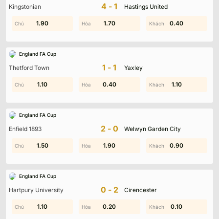
4-1
Kingstonian
Hastings United
1.90
1.10
0.50
1.70
0.40
1.20
England FA Cup
1-1
Thetford Town
Yaxley
0.50
1.10
0.40
1.50
0.70
1.10
England FA Cup
2-0
Enfield 1893
Welwyn Garden City
0.80
1.50
1.90
1.50
0.90
1.00
England FA Cup
0-2
Hartpury University
Cirencester
0.70
1.10
0.90
0.20
1.70
0.10