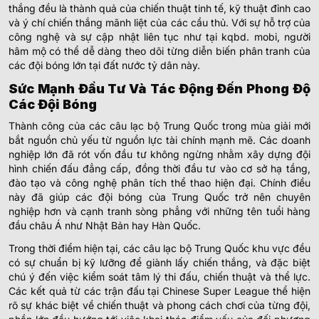
thắng đều là thành quả của chiến thuật tinh tế, kỹ thuật đỉnh cao
và ý chí chiến thắng mãnh liệt của các cầu thủ. Với sự hỗ trợ của
công nghệ và sự cập nhật liên tục như tại kqbd. mobi, người
hâm mộ có thể dễ dàng theo dõi từng diễn biến phân tranh của
các đội bóng lớn tại đất nước tỷ dân này.
Sức Mạnh Đầu Tư Và Tác Động Đến Phong Độ
Các Đội Bóng
Thành công của các câu lạc bộ Trung Quốc trong mùa giải mới
bắt nguồn chủ yếu từ nguồn lực tài chính mạnh mẽ. Các doanh
nghiệp lớn đã rót vốn đầu tư không ngừng nhằm xây dựng đội
hình chiến đấu đẳng cấp, đồng thời đầu tư vào cơ sở hạ tầng,
đào tạo và công nghệ phân tích thể thao hiện đại. Chính điều
này đã giúp các đội bóng của Trung Quốc trở nên chuyên
nghiệp hơn và cạnh tranh sòng phẳng với những tên tuổi hàng
đầu châu Á như Nhật Bản hay Hàn Quốc.
Trong thời điểm hiện tại, các câu lạc bộ Trung Quốc khu vực đều
có sự chuẩn bị kỹ lưỡng để giành lấy chiến thắng, và đặc biệt
chú ý đến việc kiểm soát tâm lý thi đấu, chiến thuật và thể lực.
Các kết quả từ các trận đấu tại Chinese Super League thể hiện
rõ sự khác biệt về chiến thuật và phong cách chơi của từng đội,