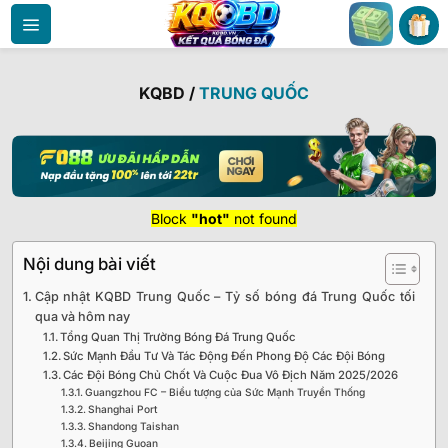
Bỏ
qua
nội
dung
KQBD
/
TRUNG QUỐC
Block
"hot"
not found
Nội dung bài viết
Cập nhật KQBD Trung Quốc – Tỷ số bóng đá Trung Quốc tối
qua và hôm nay
Tổng Quan Thị Trường Bóng Đá Trung Quốc
Sức Mạnh Đầu Tư Và Tác Động Đến Phong Độ Các Đội Bóng
Các Đội Bóng Chủ Chốt Và Cuộc Đua Vô Địch Năm 2025/2026
Guangzhou FC – Biểu tượng của Sức Mạnh Truyền Thống
Shanghai Port
Shandong Taishan
Beijing Guoan