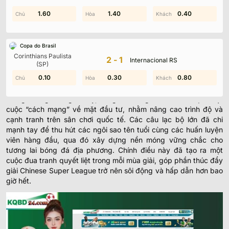
trình diễn đỉnh cao đến từ những đội bóng lớn. Những đội bóng
1.30
1.60
0.80
1.40
0.40
0.10
nổi tiếng như
Guangzhou FC, Shanghai Port, Beijing Guoan
và
Shandong Taishan
luôn đem đến những trận cầu kịch tính và
hấp dẫn.
Mùa giải 2025/2026
hứa hẹn bùng nổ với các cuộc
đua tranh quyết liệt, và việc
cập nhật kqbdTrung Quốc nhanh
Copa do Brasil
chóng, chính xác
Corinthians Paulista
sẽ giúp bạn không bỏ lỡ bất kỳ diễn biến
2-1
Internacional RS
(SP)
quan trọng nào của giải đấu tại
elvaledor.com.mx
.
0.70
0.10
0.30
1.50
0.80
1.50
Tổng Quan Thị Trường Bóng Đá Trung Quốc
Trong những năm gần đây, bóng đá Trung Quốc đã trải qua một
cuộc “cách mạng” về mặt đầu tư, nhằm nâng cao trình độ và
cạnh tranh trên sân chơi quốc tế. Các câu lạc bộ lớn đã chi
mạnh tay để thu hút các ngôi sao tên tuổi cùng các huấn luyện
viên hàng đầu, qua đó xây dựng nền móng vững chắc cho
tương lai bóng đá địa phương. Chính điều này đã tạo ra một
cuộc đua tranh quyết liệt trong mỗi mùa giải, góp phần thúc đẩy
giải Chinese Super League trở nên sôi động và hấp dẫn hơn bao
giờ hết.