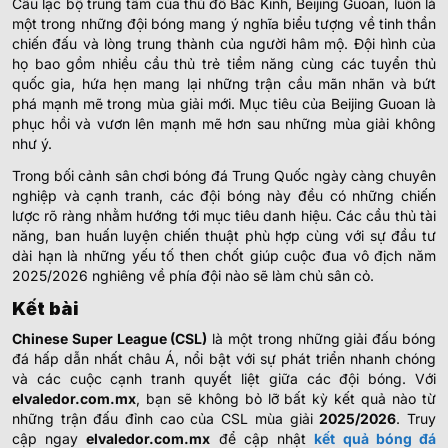
Câu lạc bộ trung tâm của thủ đô Bắc Kinh, Beijing Guoan, luôn là
một trong những đội bóng mang ý nghĩa biểu tượng về tinh thần
chiến đấu và lòng trung thành của người hâm mộ. Đội hình của
họ bao gồm nhiều cầu thủ trẻ tiềm năng cùng các tuyển thủ
quốc gia, hứa hẹn mang lại những trận cầu mãn nhãn và bứt
phá mạnh mẽ trong mùa giải mới. Mục tiêu của Beijing Guoan là
phục hồi và vươn lên mạnh mẽ hơn sau những mùa giải không
như ý.
Trong bối cảnh sân chơi bóng đá Trung Quốc ngày càng chuyên
nghiệp và cạnh tranh, các đội bóng này đều có những chiến
lược rõ ràng nhằm hướng tới mục tiêu danh hiệu. Các cầu thủ tài
năng, ban huấn luyện chiến thuật phù hợp cùng với sự đầu tư
dài hạn là những yếu tố then chốt giúp cuộc đua vô địch năm
2025/2026 nghiêng về phía đội nào sẽ làm chủ sân cỏ.
Kết bài
Chinese Super League (CSL)
là một trong những giải đấu bóng
đá hấp dẫn nhất châu Á, nổi bật với sự phát triển nhanh chóng
và các cuộc cạnh tranh quyết liệt giữa các đội bóng. Với
elvaledor.com.mx
, bạn sẽ không bỏ lỡ bất kỳ kết quả nào từ
những trận đấu đỉnh cao của CSL mùa giải
2025/2026
. Truy
cập ngay
elvaledor.com.mx
để cập nhật
kết quả bóng đá