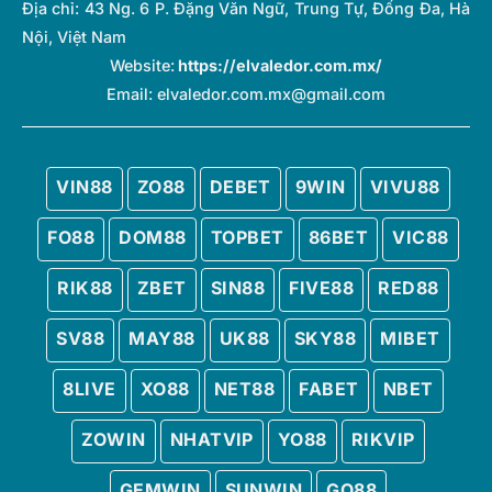
Địa chỉ:
43 Ng. 6 P. Đặng Văn Ngữ, Trung Tự, Đống Đa, Hà
Nội, Việt Nam
Website:
https://elvaledor.com.mx/
Email:
elvaledor.com.mx@gmail.com
VIN88
ZO88
DEBET
9WIN
VIVU88
FO88
DOM88
TOPBET
86BET
VIC88
RIK88
ZBET
SIN88
FIVE88
RED88
SV88
MAY88
UK88
SKY88
MIBET
8LIVE
XO88
NET88
FABET
NBET
ZOWIN
NHATVIP
YO88
RIKVIP
GEMWIN
SUNWIN
GO88