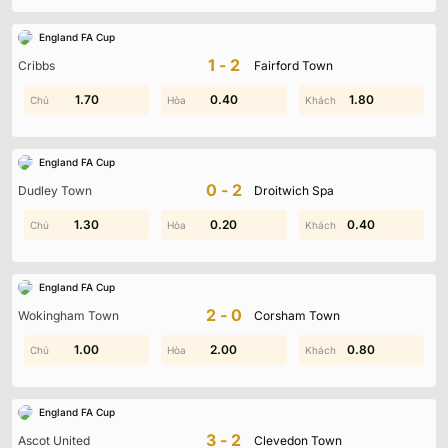
England FA Cup
1-2
Cribbs
Fairford Town
1.30
1.70
0.40
0.10
0.70
1.80
England FA Cup
0-2
Dudley Town
Droitwich Spa
1.30
1.50
0.20
1.80
0.40
1.20
England FA Cup
2-0
Wokingham Town
Corsham Town
1.00
1.50
2.00
1.60
0.80
0.10
Bóng đá Trung Quốc với Chinese Super League (CSL) – nơi hội
England FA Cup
tụ các đội bóng hàng đầu quốc gia., ngày càng khẳng định vị
thế tại châu Á nhờ sự đầu tư phong độ mạnh mẽ và các màn
3-2
Ascot United
Clevedon Town