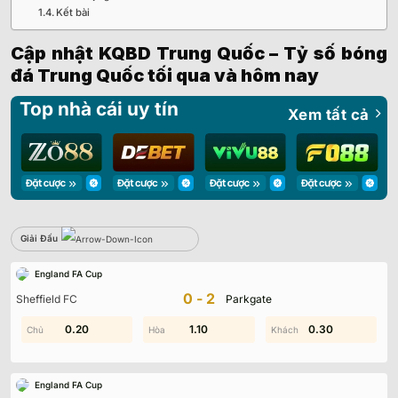
Kết bài
Cập nhật KQBD Trung Quốc – Tỷ số bóng
đá Trung Quốc tối qua và hôm nay
Top nhà cái uy tín
Xem tất cả
Giải Đấu
Sbobet
England FA Cup
Không có dữ liệu vui lòng chọn bộ lọc khác
0-2
Sheffield FC
Parkgate
2.00
0.20
0.50
1.10
0.90
0.30
England FA Cup