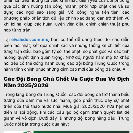
phần lớn đều hướng tới việc khai thác điểm yếu của đối phương
qua các tình huống tấn công nhanh, phối hợp chặt chẽ và sử
dụng các ngôi sao sáng giá. Với công nghệ tiên tiến, các
phương pháp phân tích dữ liệu chính xác đang dần trở thành vũ
khí lợi hại giúp các huấn luyện viên điều chỉnh chiến thuật phù
hợp từng trận.
Tại
elvaledor.com.mx
, bạn có thể dễ dàng theo dõi các diễn
biến mới nhất, kết quả chính xác và những thống kê chi tiết của
từng trận đấu, bao gồm tỷ số, thẻ phạt, số phạt góc và các tình
huống quyết định quan trọng. Nhờ đó, người hâm mộ từ khắp
nơi đều có thể đồng hành cùng các đội bóng Trung Quốc trong
hành trình chinh phục những đỉnh cao mới của bóng đá châu Á
Các Đội Bóng Chủ Chốt Và Cuộc Đua Vô Địch
Năm 2025/2026
Trong làng bóng đá Trung Quốc, các đội bóng đã trở thành biểu
tượng của đam mê và sức mạnh, góp phần thúc đẩy sự phát
triển của thể thao nước nhà. Mùa giải 2025/2026 hứa hẹn sẽ
diễn ra sôi động, khi các câu lạc bộ cạnh tranh quyết liệt để
giành vé vô địch. Dưới đây là những đội bóng hàng đầu Trung
Quốc nổi bật trong cuộc đua này: