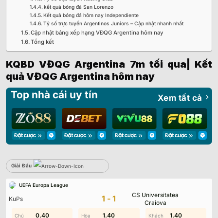
kết quả bóng đá San Lorenzo
Kết quả bóng đá hôm nay Independiente
Tỷ số trực tuyến Argentinos Juniors – Cập nhật nhanh nhất
Cập nhật bảng xếp hạng VĐQG Argentina hôm nay
Tổng kết
KQBD VĐQG Argentina 7m tối qua| Kết
quả VĐQG Argentina hôm nay
Top nhà cái uy tín
Xem tất cả
Giải Đấu
Sbobet
UEFA Europa League
CS Universitatea
Không có dữ liệu vui lòng chọn bộ lọc khác
1-1
KuPs
Craiova
0.40
0.10
1.40
1.40
0.80
1.40