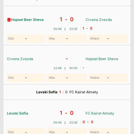
1 -
0
Hapoel Beer Sheva
Crvena Zvezda
1
1
- 0
05-08
|
23:30
-
-
-
-
Crvena Zvezda
Hapoel Beer Sheva
-
12-08
|
00:00
-
-
-
Levski Sofia
1
:
0
FC Kairat Almaty
1 -
0
Levski Sofia
FC Kairat Almaty
0
- 0
05-08
|
23:30
-
-
-