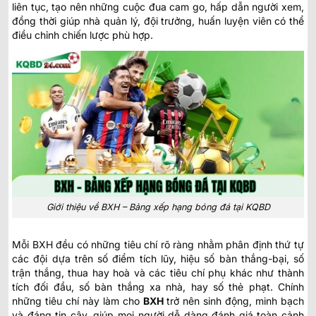
liên tục, tạo nên những cuộc đua cam go, hấp dẫn người xem,
đồng thời giúp nhà quản lý, đội trưởng, huấn luyện viên có thể
điều chỉnh chiến lược phù hợp.
Giới thiệu về BXH – Bảng xếp hạng bóng đá tại KQBD
Mỗi BXH đều có những tiêu chí rõ ràng nhằm phân định thứ tự
các đội dựa trên số điểm tích lũy, hiệu số bàn thắng-bại, số
trận thắng, thua hay hoà và các tiêu chí phụ khác như thành
tích đối đầu, số bàn thắng xa nhà, hay số thẻ phạt. Chính
những tiêu chí này làm cho
BXH
trở nên sinh động, minh bạch
và đáng tin cậy, giúp mọi người dễ dàng đánh giá toàn cảnh