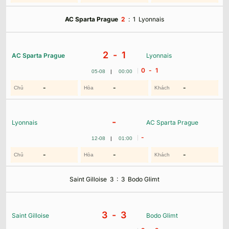
AC Sparta Prague
2
:
1
Lyonnais
2 -
1
AC Sparta Prague
Lyonnais
0
- 1
05-08
|
00:00
-
-
-
-
Lyonnais
AC Sparta Prague
-
12-08
|
01:00
-
-
-
Saint Gilloise
3
:
3
Bodo Glimt
3 -
3
Saint Gilloise
Bodo Glimt