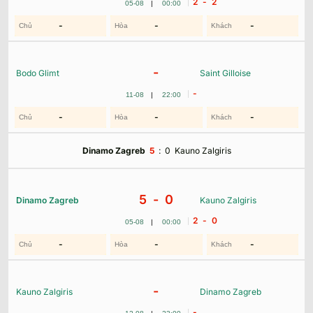
2
- 2
05-08
|
00:00
-
-
-
-
Bodo Glimt
Saint Gilloise
-
11-08
|
22:00
-
-
-
Dinamo Zagreb
5
:
0
Kauno Zalgiris
5 -
0
Dinamo Zagreb
Kauno Zalgiris
2
- 0
05-08
|
00:00
-
-
-
-
Kauno Zalgiris
Dinamo Zagreb
-